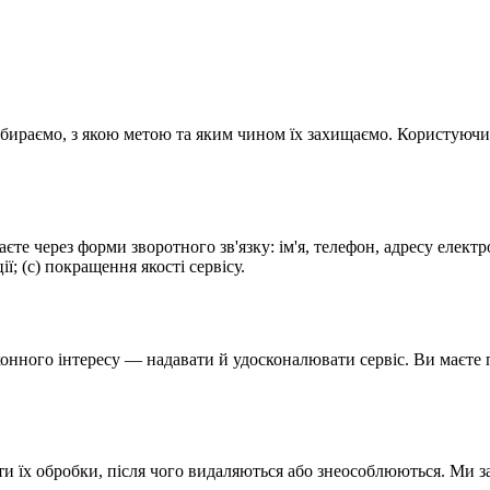
 збираємо, з якою метою та яким чином їх захищаємо. Користуючи
єте через форми зворотного зв'язку: ім'я, телефон, адресу елект
ії; (c) покращення якості сервісу.
конного інтересу — надавати й удосконалювати сервіс. Ви маєте 
ти їх обробки, після чого видаляються або знеособлюються. Ми за