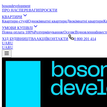
boson
development
ПРО НАС
ПЕРЕВАГИ
ПРОЄКТИ
КВАРТИРИ
Квартири-студії
Однокімнатні квартири
Двокімнатні квартири
К
УМОВИ КУПІВЛІ
Повна оплата 100%
Розтермінування
єОселя
єВідновлення
Інвест
ХІД БУДІВНИЦТВА
АКЦІЇ
КОНТАКТИ
0 800 201 414
UA
RU
UA
RU