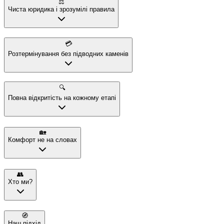
⚖️
Чиста юридика і зрозумілі правила
💳
Розтермінування без підводних каменів
🔍
Повна відкритість на кожному етапі
🏡
Комфорт не на словах
👥
Хто ми?
🧭
Наш підхід