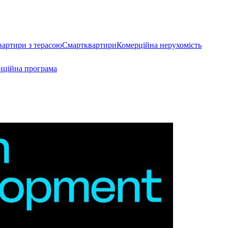
вартири з терасою
Смартквартири
Комерційна нерухомість
иційна програма