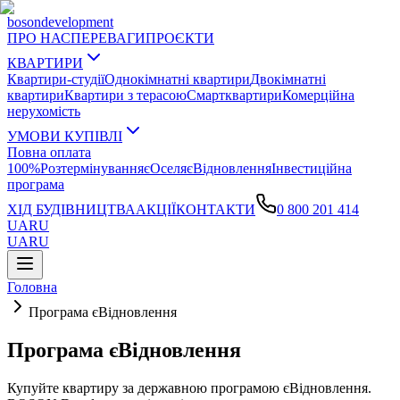
boson
development
ПРО НАС
ПЕРЕВАГИ
ПРОЄКТИ
КВАРТИРИ
Квартири-студії
Однокімнатні квартири
Двокімнатні
квартири
Квартири з терасою
Смартквартири
Комерційна
нерухомість
УМОВИ КУПІВЛІ
Повна оплата
100%
Розтермінування
єОселя
єВідновлення
Інвестиційна
програма
ХІД БУДІВНИЦТВА
АКЦІЇ
КОНТАКТИ
0 800 201 414
UA
RU
UA
RU
Головна
Програма єВідновлення
Програма єВідновлення
Купуйте квартиру за державною програмою єВідновлення.