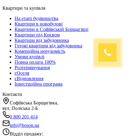
Квартири та купівля
На етапі будівництва
Квартири в новобудові
Квартири в Софіївській Борщагівці
Квартири під Києвом
Квартири від забудовника
Готові квартири від забудовника
Комерційна нерухомість
Умови купівлі
Повна оплата 100%
Розтермінування
єОселя
єВідновлення
Інвестиційна програма
Контакти
Софіївська Борщагівка,
вул. Поліська 2-Б
0 800 201 414
info@boson.ua
Відділ продажу
: