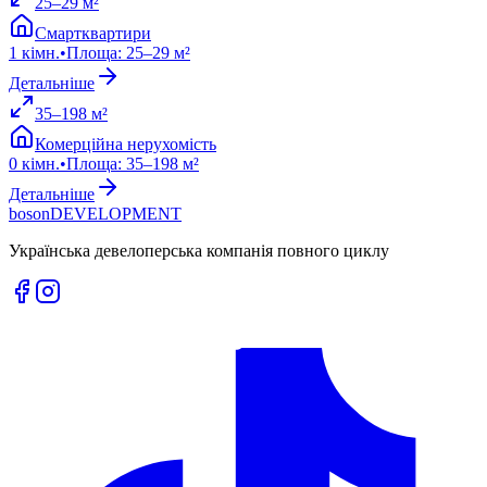
25
–
29
м²
Смартквартири
1
кімн.
•
Площа
:
25
–
29
м²
Детальніше
35
–
198
м²
Комерційна нерухомість
0
кімн.
•
Площа
:
35
–
198
м²
Детальніше
boson
DEVELOPMENT
Українська девелоперська компанія повного циклу