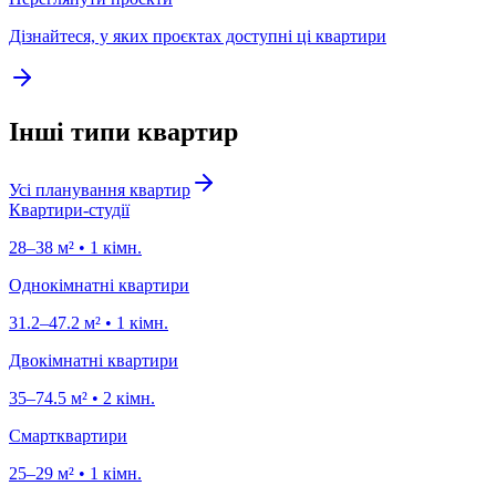
Дізнайтеся, у яких проєктах доступні ці квартири
Інші типи квартир
Усі планування квартир
Квартири-студії
28
–
38
м²
•
1
кімн.
Однокімнатні квартири
31.2
–
47.2
м²
•
1
кімн.
Двокімнатні квартири
35
–
74.5
м²
•
2
кімн.
Смартквартири
25
–
29
м²
•
1
кімн.