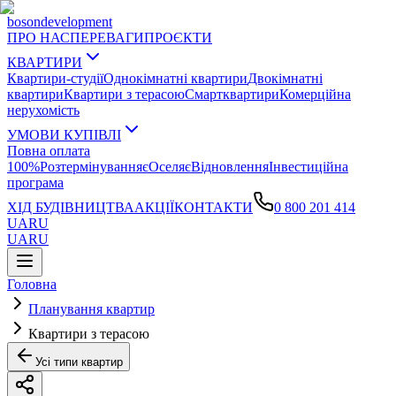
boson
development
ПРО НАС
ПЕРЕВАГИ
ПРОЄКТИ
КВАРТИРИ
Квартири-студії
Однокімнатні квартири
Двокімнатні
квартири
Квартири з терасою
Смартквартири
Комерційна
нерухомість
УМОВИ КУПІВЛІ
Повна оплата
100%
Розтермінування
єОселя
єВідновлення
Інвестиційна
програма
ХІД БУДІВНИЦТВА
АКЦІЇ
КОНТАКТИ
0 800 201 414
UA
RU
UA
RU
Головна
Планування квартир
Квартири з терасою
Усі типи квартир