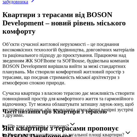
забудовника
Квартири з терасами від BOSON
Development – новий рівень міського
комфорту
Об’єкти сучасної житлової нерухомості – це поєднання
високоякісних технологій будівництва, довговічних матеріалів
та раціонального підходу до проєктування. Працюючи над
зведенням ЖК SOFIhome та SOFIhouse, будівельна компанія
BOSON Development вирішила вийти за межі стандартних
планувань. Ми створили комфортний житловий простір з
терасами, що поєднав стриманість міської архітектури з
атмосферою спокою природи.
Сучасна квартира з власною терасою дає можливість створити
повноцінний простір для комфортного життя та гармонійного
відпочинку. Тут можна облаштувати затишну лаунж-зону, щоб
зустрічати світанок або проводити атмосферні вечірні зустрічі
Часті питання про Квартири з терасою
з друзями.
Що таке квартира з терасою?
Які квартири з терасами пропонує
Чи входить площа тераси до загальної площі квартири?
BOSON Development