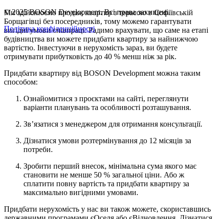
© 2025 BOSON Development. Всі права захищені.
Ми здійснюємо продаж квартир з терасою в Софіївській
Борщагівці без посередників, тому можемо гарантувати
Політика конфіденційності
вигідні умови співпраці. Радимо врахувати, що саме на етапі
будівництва ви можете придбати квартиру за найнижчою
вартістю. Інвестуючи в нерухомість зараз, ви будете
отримувати прибутковість до 40 % менш ніж за рік.
Придбати квартиру від BOSON Development можна таким
способом:
Ознайомитися з проєктами на сайті, переглянути
варіанти планувань та особливості розташування.
Зв’язатися з менеджером для отримання консультації.
Дізнатися умови розтермінування до 12 місяців за
потреби.
Зробити перший внесок, мінімальна сума якого має
становити не менше 50 % загальної ціни. Або ж
сплатити повну вартість та придбати квартиру за
максимально вигідними умовами.
Придбати нерухомість у нас ви також можете, скориставшись
державними програмами єОселя або єВідновлення. Дізнатися