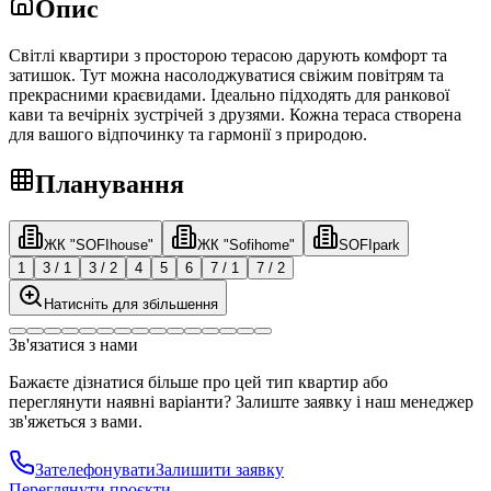
Опис
Світлі квартири з просторою терасою дарують комфорт та
затишок. Тут можна насолоджуватися свіжим повітрям та
прекрасними краєвидами. Ідеально підходять для ранкової
кави та вечірніх зустрічей з друзями. Кожна тераса створена
для вашого відпочинку та гармонії з природою.
Планування
ЖК "SOFIhouse"
ЖК "Sofihome"
SOFIpark
1
3 / 1
3 / 2
4
5
6
7 / 1
7 / 2
Натисніть для збільшення
Зв'язатися з нами
Бажаєте дізнатися більше про цей тип квартир або
переглянути наявні варіанти? Залиште заявку і наш менеджер
зв'яжеться з вами.
Зателефонувати
Залишити заявку
Переглянути проєкти