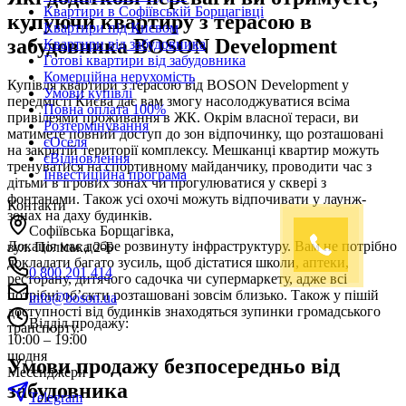
Квартири в Софіївській Борщагівці
купуючи квартиру з терасою в
Квартири під Києвом
забудовника BOSON Development
Квартири від забудовника
Готові квартири від забудовника
Комерційна нерухомість
Купівля квартири з терасою від BOSON Development у
Умови купівлі
передмісті Києва дає вам змогу насолоджуватися всіма
Повна оплата 100%
привілеями проживання в ЖК. Окрім власної тераси, ви
Розтермінування
матимете повний доступ до зон відпочинку, що розташовані
єОселя
на закритій території комплексу. Мешканці квартир можуть
єВідновлення
тренуватися на спортивному майданчику, проводити час з
Інвестиційна програма
дітьми в ігрових зонах чи прогулюватися у сквері з
фонтанами. Також усі охочі можуть відпочивати у лаунж-
Контакти
зонах на даху будинків.
Софіївська Борщагівка,
Локація має добре розвинуту інфраструктуру. Вам не потрібно
вул. Поліська 2-Б
докладати багато зусиль, щоб дістатися школи, аптеки,
0 800 201 414
ресторану, дитячого садочка чи супермаркету, адже всі
потрібні об’єкти розташовані зовсім близько. Також у пішій
info@boson.ua
доступності від будинків знаходяться зупинки громадського
Відділ продажу
:
транспорту.
10:00 – 19:00
щодня
Умови продажу безпосередньо від
Месенджери
забудовника
Telegram