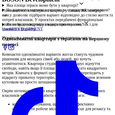
Яка площа тераси може бути у квартирі?
Чи дорожчі квартири з терасою за стандартні планування?
Різноманітність планувань квартир у наших ЖК комфорт-
класу дозволяє підібрати варіант відповідно до стилю життя та
потреб власників. У проєктах передбачені функціональні
рішення як для індивідуального проживання, так і для
Як вибрати квартиру з відкритою терасою?
сімейного формату.
boson
DEVELOPMENT
Українська девелоперська компанія повного циклу
Однокімнатні квартири з терасами на першому
поверсі
Компактні однокімнатні варіанти житла стануть чудовим
рішенням для молодих сімей або людей, які хочуть
усамітнитися. Квартира студія з терасою дарує відчуття
свободи, навіть якщо її площа має не так багато квадратних
метрів. Кімната у форматі open space плавно переходить у
відкриту приватну територію, що може стати вашим зеленим
куточком чи просто затишним місцем для відпочинку.
Окрім оптимальної ціни квартири з терасою, потенційних
власників можуть привабити ще такі переваги:
комфортне зонування, що дозволяє ефективно
організувати робоче місце, а також місце для релаксу та
дозвілля;