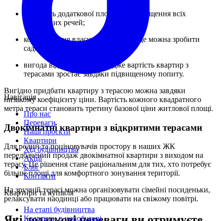
наявність додаткової площі для розміщення всіх
необхідних речей;
користування власним двориком, де можна зробити
садок;
вигода від інвестування, адже вартість квартир з
терасами зростає завдяки підвищеному попиту.
Вигідно придбати квартиру з терасою можна завдяки
Навігація
низькому коефіцієнту ціни. Вартість кожного квадратного
метра тераси становить третину базової ціни житлової площі.
Про нас
Переваги
Двокімнатні квартири з відкритими терасами
Наші проєкти
Квартири
Для родин та поціновувачів простору в наших ЖК
Хід будівництва
передбачений продаж двокімнатної квартири з виходом на
Акції
терасу. Це рішення стане раціональним для тих, хто потребує
Блог
більше площі для комфортного зонування території.
Контакти
На зручній терасі можна організовувати сімейні посиденьки,
Квартири та купівля
релаксувати наодинці або працювати на свіжому повітрі.
На етапі будівництва
Які додаткові переваги ви отримуєте,
Квартири в новобудові