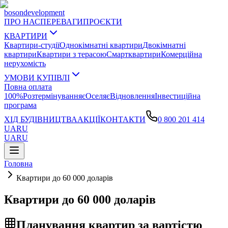
boson
development
ПРО НАС
ПЕРЕВАГИ
ПРОЄКТИ
КВАРТИРИ
Квартири-студії
Однокімнатні квартири
Двокімнатні
квартири
Квартири з терасою
Смартквартири
Комерційна
нерухомість
УМОВИ КУПІВЛІ
Повна оплата
100%
Розтермінування
єОселя
єВідновлення
Інвестиційна
програма
ХІД БУДІВНИЦТВА
АКЦІЇ
КОНТАКТИ
0 800 201 414
UA
RU
UA
RU
Головна
Квартири до 60 000 доларів
Квартири до 60 000 доларів
Планування квартир за вартістю