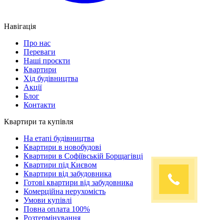
Навігація
Про нас
Переваги
Наші проєкти
Квартири
Хід будівництва
Акції
Блог
Контакти
Квартири та купівля
На етапі будівництва
Квартири в новобудові
Квартири в Софіївській Борщагівці
Квартири під Києвом
Квартири від забудовника
Готові квартири від забудовника
Комерційна нерухомість
Умови купівлі
Повна оплата 100%
Розтермінування