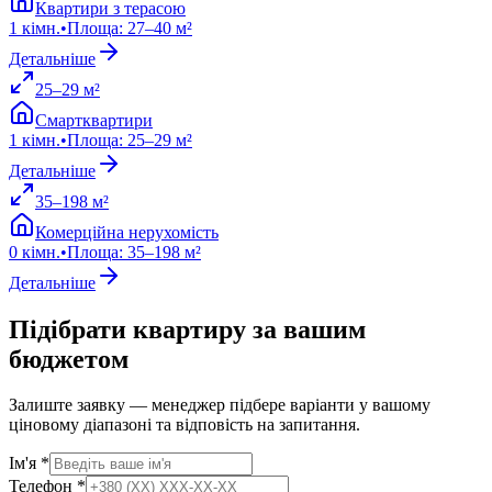
Квартири з терасою
1
кімн.
•
Площа
:
27
–
40
м²
Детальніше
25
–
29
м²
Смартквартири
1
кімн.
•
Площа
:
25
–
29
м²
Детальніше
35
–
198
м²
Комерційна нерухомість
0
кімн.
•
Площа
:
35
–
198
м²
Детальніше
Підібрати квартиру за вашим
бюджетом
Залиште заявку — менеджер підбере варіанти у вашому
ціновому діапазоні та відповість на запитання.
Ім'я *
Телефон *