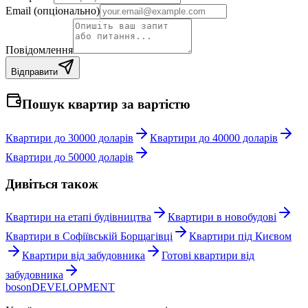
Email (опціонально)
Повідомлення
Відправити
Пошук квартир за вартістю
Квартири до 30000 доларів
Квартири до 40000 доларів
Квартири до 50000 доларів
Дивіться також
Квартири на етапі будівництва
Квартири в новобудові
Квартири в Софіївській Борщагівці
Квартири під Києвом
Квартири від забудовника
Готові квартири від
забудовника
boson
DEVELOPMENT