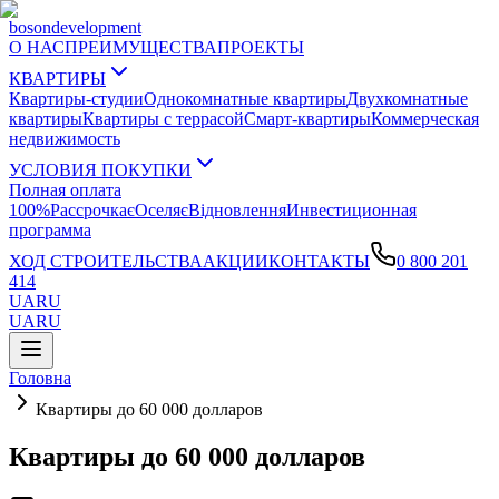
boson
development
О НАС
ПРЕИМУЩЕСТВА
ПРОЕКТЫ
КВАРТИРЫ
Квартиры-студии
Однокомнатные квартиры
Двухкомнатные
квартиры
Квартиры с террасой
Смарт-квартиры
Коммерческая
недвижимость
УСЛОВИЯ ПОКУПКИ
Полная оплата
100%
Рассрочка
єОселя
єВідновлення
Инвестиционная
программа
ХОД СТРОИТЕЛЬСТВА
АКЦИИ
КОНТАКТЫ
0 800 201
414
UA
RU
UA
RU
Головна
Квартиры до 60 000 долларов
Квартиры до 60 000 долларов