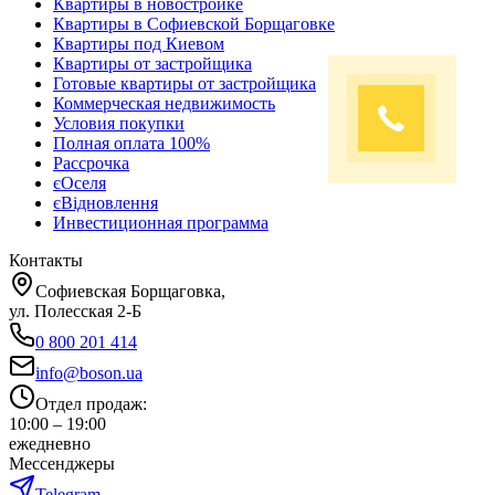
Квартиры в новостройке
Квартиры в Софиевской Борщаговке
Квартиры под Киевом
Квартиры от застройщика
Готовые квартиры от застройщика
Коммерческая недвижимость
Условия покупки
Полная оплата 100%
Рассрочка
єОселя
єВідновлення
Инвестиционная программа
Контакты
Софиевская Борщаговка,
ул. Полесская 2-Б
0 800 201 414
info@boson.ua
Отдел продаж
:
10:00 – 19:00
ежедневно
Мессенджеры
Telegram