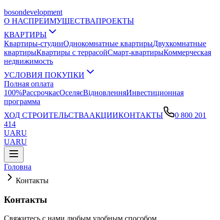
boson
development
О НАС
ПРЕИМУЩЕСТВА
ПРОЕКТЫ
КВАРТИРЫ
Квартиры-студии
Однокомнатные квартиры
Двухкомнатные
квартиры
Квартиры с террасой
Смарт-квартиры
Коммерческая
недвижимость
УСЛОВИЯ ПОКУПКИ
Полная оплата
100%
Рассрочка
єОселя
єВідновлення
Инвестиционная
программа
ХОД СТРОИТЕЛЬСТВА
АКЦИИ
КОНТАКТЫ
0 800 201
414
UA
RU
UA
RU
Головна
Контакты
Контакты
Свяжитесь с нами любым удобным способом