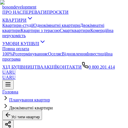
boson
development
ПРО НАС
ПЕРЕВАГИ
ПРОЄКТИ
КВАРТИРИ
Квартири-студії
Однокімнатні квартири
Двокімнатні
квартири
Квартири з терасою
Смартквартири
Комерційна
нерухомість
УМОВИ КУПІВЛІ
Повна оплата
100%
Розтермінування
єОселя
єВідновлення
Інвестиційна
програма
ХІД БУДІВНИЦТВА
АКЦІЇ
КОНТАКТИ
0 800 201 414
UA
RU
UA
RU
Головна
Планування квартир
Двокімнатні квартири
Усі типи квартир