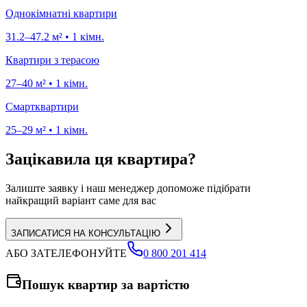
Однокімнатні квартири
31.2
–
47.2
м²
•
1
кімн.
Квартири з терасою
27
–
40
м²
•
1
кімн.
Смартквартири
25
–
29
м²
•
1
кімн.
Зацікавила ця квартира?
Залиште заявку і наш менеджер допоможе підібрати
найкращий варіант саме для вас
ЗАПИСАТИСЯ НА КОНСУЛЬТАЦІЮ
АБО ЗАТЕЛЕФОНУЙТЕ
0 800 201 414
Пошук квартир за вартістю