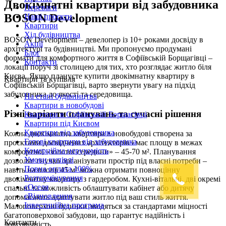
Двокімнатні квартири від забудовника
Переваги
BOSON Development
Наші проєкти
Квартири
Хід будівництва
BOSON Development – девелопер із 10+ роками досвіду в
Акції
архітектурі та будівництві. Ми пропонуємо продумані
Блог
формати для комфортного життя в Софіївській Борщагівці –
Контакти
локації поруч зі столицею для тих, хто розглядає житло біля
Києва. Якщо плануєте купити двокімнатну квартиру в
Квартири та купівля
Софіївській Борщагівці, варто звернути увагу на підхід
забудовника до якості та середовища.
На етапі будівництва
Квартири в новобудові
Різні варіанти планувань та сучасні рішення
Квартири в Софіївській Борщагівці
Квартири під Києвом
Квартири від забудовника
Кожна двокімнатна квартира в новобудові створена за
Готові квартири від забудовника
проєктами досвідчених архітекторів і має площу в межах
Комерційна нерухомість
комфортної «золотої середини» – 45-70 м². Планування
Умови купівлі
дозволяє гнучко організувати простір під власні потреби –
Повна оплата 100%
навіть на площі 45 м² можна отримати повноцінну
Розтермінування
двокімнатну квартиру з гардеробом. Кухні-вітальні, дві окремі
єОселя
спальні та можливість облаштувати кабінет або дитячу
єВідновлення
допомагають адаптувати житло під ваш стиль життя.
Інвестиційна програма
Малоповерхові будинки зводяться за стандартами міцності
багатоповерхової забудови, що гарантує надійність і
Контакти
довговічність.