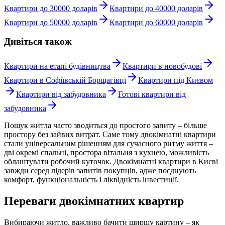
Квартири до 30000 доларів
Квартири до 40000 доларів
Квартири до 50000 доларів
Квартири до 60000 доларів
Дивіться також
Квартири на етапі будівництва
Квартири в новобудові
Квартири в Софіївській Борщагівці
Квартири під Києвом
Квартири від забудовника
Готові квартири від
забудовника
Пошук житла часто зводиться до простого запиту – більше
простору без зайвих витрат. Саме тому двокімнатні квартири
стали універсальним рішенням для сучасного ритму життя –
дві окремі спальні, простора вітальня з кухнею, можливість
облаштувати робочий куточок. Двокімнатні квартири в Києві
завжди серед лідерів запитів покупців, адже поєднують
комфорт, функціональність і ліквідність інвестиції.
Переваги двокімнатних квартир
Вибираючи житло, важливо бачити ширшу картину – як