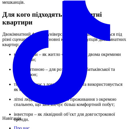
мешканців.
Для кого підходять двокімнатні
квартири
Двокімнатний формат універсальний і легко адаптується під
різні сценарії життя. Основні категорії покупців двокімнатних
квартир:
молоді пари – як житло «на виріст» з двома окремими
спальнями;
сім’ї з дитиною – для розмежування батьківської та
дитячої зон;
ті, хто працює з дому, – одна кімната використовується
як спальня, інша – як кабінет;
літні люди – для спокійного проживання з окремою
спальнею, що забезпечує більш комфортний побут;
інвестори – як ліквідний об’єкт для довгострокової
Навігація
оренди.
Про нас