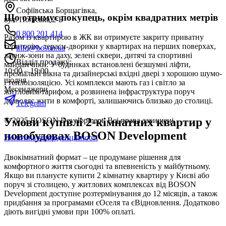
Софіївська Борщагівка,
Що отримує покупець, окрім квадратних метрів
вул. Поліська 2-Б
0 800 201 414
Разом із квартирою в ЖК ви отримуєте закриту приватну
територію, тераси-дворики у квартирах на перших поверхах,
info@boson.ua
лаунж-зони на даху, зелені сквери, дитячі та спортивні
Відділ продажу
:
майданчики. У будинках встановлені безшумні ліфти,
10:00 – 19:00
преміальні вікна та дизайнерські вхідні двері з хорошою шумо-
щодня
і теплоізоляцією. Усі комплекси мають газ і світло за
Месенджери
житловим тарифом, а розвинена інфраструктура поруч
дозволяє жити в комфорті, залишаючись близько до столиці.
Telegram
Умови купівлі 2-кімнатних квартир у
© 2025 BOSON Development. Всі права захищені.
новобудовах BOSON Development
Політика конфіденційності
Двокімнатний формат – це продумане рішення для
комфортного життя сьогодні та впевненість у майбутньому.
Якщо ви плануєте купити 2 кімнатну квартиру у Києві або
поруч зі столицею, у житлових комплексах від BOSON
Development доступне розтермінування до 12 місяців, а також
придбання за програмами єОселя та єВідновлення. Додатково
діють вигідні умови при 100% оплаті.