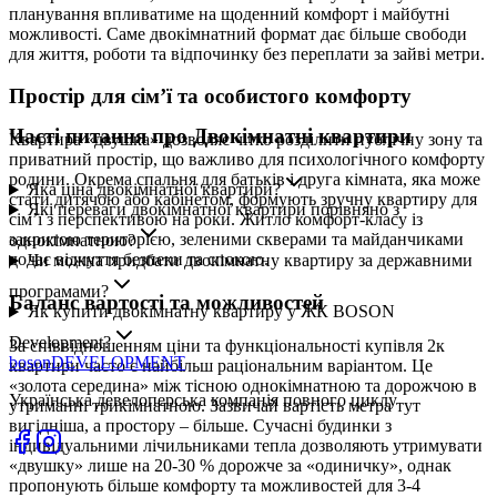
планування впливатиме на щоденний комфорт і майбутні
можливості. Саме двокімнатний формат дає більше свободи
для життя, роботи та відпочинку без переплати за зайві метри.
Простір для сім’ї та особистого комфорту
Часті питання про Двокімнатні квартири
Квартира «двушка» дозволяє чітко розділити публічну зону та
приватний простір, що важливо для психологічного комфорту
родини. Окрема спальня для батьків і друга кімната, яка може
Яка ціна двокімнатної квартири?
стати дитячою або кабінетом, формують зручну квартиру для
Які переваги двокімнатної квартири порівняно з
сім’ї з перспективою на роки. Житло комфорт-класу із
закритою територією, зеленими скверами та майданчиками
однокімнатною?
додає відчуття безпеки та спокою.
Чи можна придбати двокімнатну квартиру за державними
програмами?
Баланс вартості та можливостей
Як купити двокімнатну квартиру у ЖК BOSON
Development?
За співвідношенням ціни та функціональності купівля 2к
boson
DEVELOPMENT
квартири часто є найбільш раціональним варіантом. Це
«золота середина» між тісною однокімнатною та дорожчою в
Українська девелоперська компанія повного циклу
утриманні трикімнатною. Зазвичай вартість метра тут
вигідніша, а простору – більше. Сучасні будинки з
індивідуальними лічильниками тепла дозволяють утримувати
«двушку» лише на 20-30 % дорожче за «одиничку», однак
пропонують більше комфорту та можливостей для 3-4