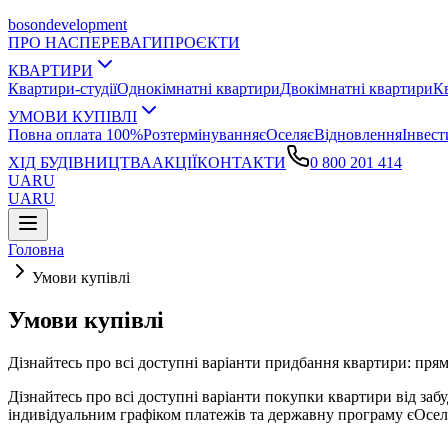
boson
development
ПРО НАС
ПЕРЕВАГИ
ПРОЄКТИ
КВАРТИРИ
Квартири-студії
Однокімнатні квартири
Двокімнатні квартири
К
УМОВИ КУПІВЛІ
Повна оплата 100%
Розтермінування
єОселя
єВідновлення
Інвест
ХІД БУДІВНИЦТВА
АКЦІЇ
КОНТАКТИ
0 800 201 414
UA
RU
UA
RU
Головна
Умови купівлі
Умови купівлі
Дізнайтесь про всі доступні варіанти придбання квартири: прям
Дізнайтесь про всі доступні варіанти покупки квартири від з
індивідуальним графіком платежів та державну програму єОселя