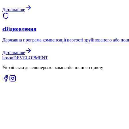
Детальніше
єВідновлення
Державна програма компенсації вартості зруйнованого або по
Детальніше
boson
DEVELOPMENT
Українська девелоперська компанія повного циклу