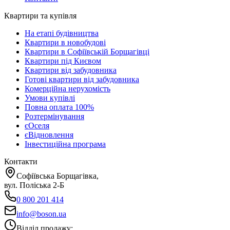
Квартири та купівля
На етапі будівництва
Квартири в новобудові
Квартири в Софіївській Борщагівці
Квартири під Києвом
Квартири від забудовника
Готові квартири від забудовника
Комерційна нерухомість
Умови купівлі
Повна оплата 100%
Розтермінування
єОселя
єВідновлення
Інвестиційна програма
Контакти
Софіївська Борщагівка,
вул. Поліська 2-Б
0 800 201 414
info@boson.ua
Відділ продажу
: