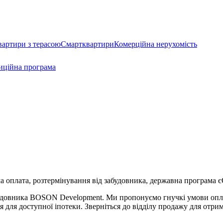
вартири з терасою
Смартквартири
Комерційна нерухомість
иційна програма
а оплата, розтермінування від забудовника, державна програма є
абудовника BOSON Development. Ми пропонуємо гнучкі умови опл
 для доступної іпотеки. Зверніться до відділу продажу для отри