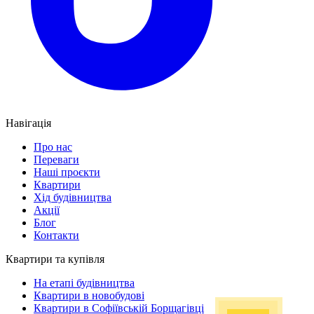
Навігація
Про нас
Переваги
Наші проєкти
Квартири
Хід будівництва
Акції
Блог
Контакти
Квартири та купівля
На етапі будівництва
Квартири в новобудові
Квартири в Софіївській Борщагівці