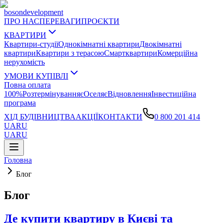
boson
development
ПРО НАС
ПЕРЕВАГИ
ПРОЄКТИ
КВАРТИРИ
Квартири-студії
Однокімнатні квартири
Двокімнатні
квартири
Квартири з терасою
Смартквартири
Комерційна
нерухомість
УМОВИ КУПІВЛІ
Повна оплата
100%
Розтермінування
єОселя
єВідновлення
Інвестиційна
програма
ХІД БУДІВНИЦТВА
АКЦІЇ
КОНТАКТИ
0 800 201 414
UA
RU
UA
RU
Головна
Блог
Блог
Де купити квартиру в Києві та