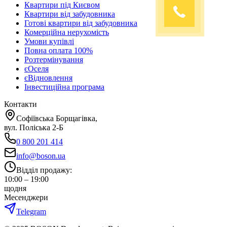
Квартири під Києвом
Квартири від забудовника
Готові квартири від забудовника
Комерційна нерухомість
Умови купівлі
Повна оплата 100%
Розтермінування
єОселя
єВідновлення
Інвестиційна програма
Контакти
Софіївська Борщагівка,
вул. Поліська 2-Б
0 800 201 414
info@boson.ua
Відділ продажу
:
10:00 – 19:00
щодня
Месенджери
Telegram