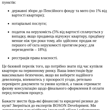
пунктів:
державні збори до Пенсійного фонду та мито (по 1% від
вартості квартири);
нотаріальні послуги;
податок на нерухомість (5% від вартості сплачується у
випадку, якщо продавець відчужує квартиру, придбану
менше ніж три роки тому, або здійснює продаж не
першого об’єкта нерухомості протягом року; для
нерезидентів – 18%);
реєстрація права власності.
Це базовий перелік того, що потрібно знати під час купівля
квартири на первинному ринку. Ваша інвестиція буде
максимально безпечною, якщо ви виберете надійного
девелопера, впевнитесь у прозорості угоди, ретельно
перевірите документи та умови купівлі, а також отримаєте
фахову консультацію щодо фінального оформлення й оплати
перед початком процесу.
Бажаєте звести будь-які фінансові та юридичні ризики до
нуля? Зверніться до експертів BOSON Development. Ми
допоможемо вам підібрати ідеальний об'єкт і забезпечимо