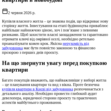
2 червня 2026 р.
Купівля власного житла – це знакова подія, що відкриває нову
сторінку життя. Інвестування на етапі будівництва приваблює
найбільше найнижчою ціною, хоч і пов’язане з певними
ризиками. Щоб захистити власні заощадження та гарантовано
отримати ключі від омріяної оселі, необхідно ретельно
проаналізувати кожен крок. Якісна
нерухомість від
забудовника
має бути повністю законною та фінансово
прозорою з перших днів проєкту.
На що звернути увагу перед покупкою
квартири
Багато покупців вважають, що найважливіше у виборі житла
– це планування квартири та вид з вікна. Проте безпечна
купівля квартири в Києві від забудовника
розпочинається з
детального аналізу. Необхідно провести глибокий аудит
девелопера, юридичної сторони проєкту та практичних
аспектів майбутнього проживання.