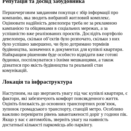
Репутація та досвід забудовника
Першочерговим завданням покупця є збір інформації про
компанію, яка зводить вибраний житловий комплекс.
Оцінювати надійність девелопера треба не за рекламною
кампанією та обіцянками в соціальних мережах, а за
успішністю вже реалізованих проєктів. Дослідіть портфоліо
девелопера, скільки об’єктів було розпочато, скільки з них
було успішно завершено, чи було дотримано термінів
будівництва, зазначених в документах для купівлі квартири.
Найкращим рішенням буде особисто відвідати вже готові
будинки, поспілкуватися з їхніми мешканцями, а також
дізнатися про якість будівництва та реальний стан
комунікацій.
Локація та інфраструктура
Наступним, на що звертають увагу під час купівлі квартири, є
фактори, які забезпечують комфорт повсякденного життя.
Оцініть близькість до основних транспортних розв’язок,
зупинок громадського транспорту, станцій метро. Особливо
важливо перевірити рівень завантаженості доріг у години пік.
Якщо у вас є автомобіль, зверніть увагу на наявність
достатньої кількості паркомісць або паркінгу.