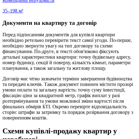
Комерційна нерухомість
35–198 м²
Документи на квартиру та договір
Перед підписанням документів для купівлі квартири
необхідно ретельно перевірити текст самої угоди. По-перше,
необхідно звернути увагу на тип договору та схеми
фінансування. По-друге, в тексті обов'язково фіксують
детальні характеристики квартири: точну будівельну адресу,
номер будинку, секції й поверху, кількість кімнат, параметри
планування, а також загальну та житлову площу.
Договір має чітко зазначати терміни завершення будівництва
та передачі ключів. Також документ повинен містити прозорі
умови оплати та загальну вартість: точну суму інвестиції,
фіксацію ціни за квадратний метр, графік виплат у разі
розтермінування та умови можливої зміни вартості після
фінальних обмірів БТІ. Окремо перевірте відповідальність
сторін: штрафи за затримку та порядок розірвання договору з
поверненням коштів.
Схеми купівлі-продажу квартир у