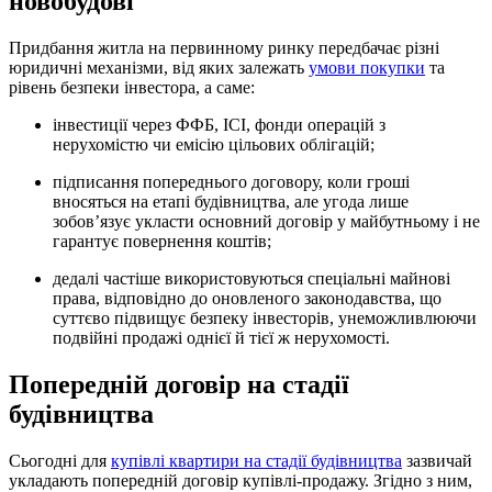
новобудові
Придбання житла на первинному ринку передбачає різні
юридичні механізми, від яких залежать
умови покупки
та
рівень безпеки інвестора, а саме:
інвестиції через ФФБ, ІСІ, фонди операцій з
нерухомістю чи емісію цільових облігацій;
підписання попереднього договору, коли гроші
вносяться на етапі будівництва, але угода лише
зобов’язує укласти основний договір у майбутньому і не
гарантує повернення коштів;
дедалі частіше використовуються спеціальні майнові
права, відповідно до оновленого законодавства, що
суттєво підвищує безпеку інвесторів, унеможливлюючи
подвійні продажі однієї й тієї ж нерухомості.
Попередній договір на стадії
будівництва
Сьогодні для
купівлі квартири на стадії будівництва
зазвичай
укладають попередній договір купівлі-продажу. Згідно з ним,