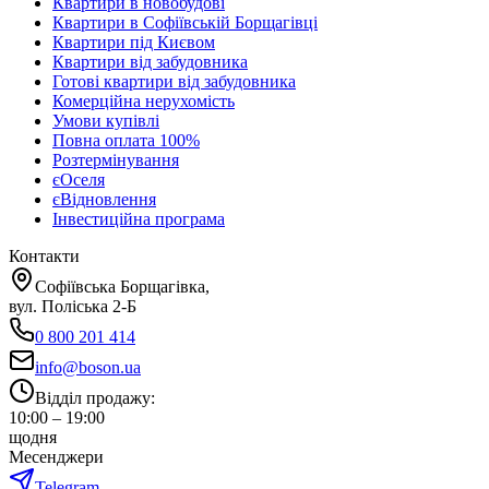
Квартири в новобудові
Квартири в Софіївській Борщагівці
Квартири під Києвом
Квартири від забудовника
Готові квартири від забудовника
Комерційна нерухомість
Умови купівлі
Повна оплата 100%
Розтермінування
єОселя
єВідновлення
Інвестиційна програма
Контакти
Софіївська Борщагівка,
вул. Поліська 2-Б
0 800 201 414
info@boson.ua
Відділ продажу
:
10:00 – 19:00
щодня
Месенджери
Telegram