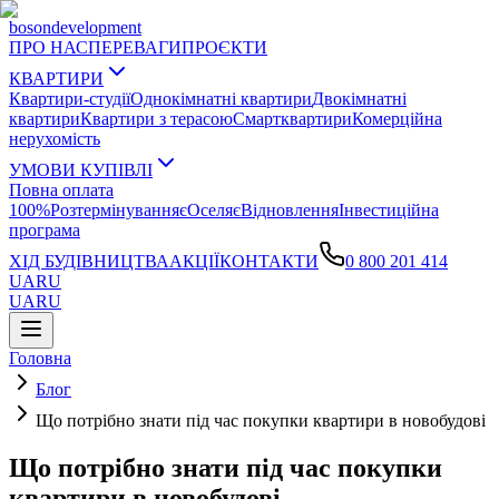
boson
development
ПРО НАС
ПЕРЕВАГИ
ПРОЄКТИ
КВАРТИРИ
Квартири-студії
Однокімнатні квартири
Двокімнатні
квартири
Квартири з терасою
Смартквартири
Комерційна
нерухомість
УМОВИ КУПІВЛІ
Повна оплата
100%
Розтермінування
єОселя
єВідновлення
Інвестиційна
програма
ХІД БУДІВНИЦТВА
АКЦІЇ
КОНТАКТИ
0 800 201 414
UA
RU
UA
RU
Головна
Блог
Що потрібно знати під час покупки квартири в новобудові
Що потрібно знати під час покупки
квартири в новобудові