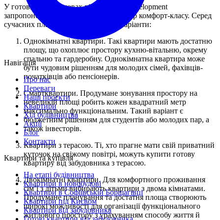
У готових новобудовах від BOSON Development
запропоновано широкий вибір квартир комфорт-класу. Серед
сучасних планувань доступні такі варіанти:
Однокімнатні квартири. Такі квартири мають достатню
площу, що охоплює простору кухню-вітальню, окрему
спальню та гардеробну. Однокімнатна квартира може
Навігація
бути чудовим рішенням для молодих сімей, фахівців-
початківців або пенсіонерів.
Про нас
Переваги
Смартквартири. Продумане зонування простору на
Наші проєкти
невеликій площі робить кожен квадратний метр
Квартири
максимально функціональним. Такий варіант є
Хід будівництва
бюджетним рішенням для студентів або молодих пар, а
Акції
також інвесторів.
Блог
Контакти
Квартири з терасою. Ті, хто прагне мати свій приватний
куточок на свіжому повітрі, можуть купити готову
Квартири та купівля
квартиру від забудовника з терасою.
На етапі будівництва
Двокімнатні квартири. Для комфортного проживання
Квартири в новобудові
сім’ї з дітьми вибирають квартири з двома кімнатами.
Квартири в Софіївській Борщагівці
Продумане планування та достатня площа створюють
Квартири під Києвом
широкі можливості для організації функціонального
Квартири від забудовника
житлового простору з урахуванням способу життя й
Готові квартири від забудовника