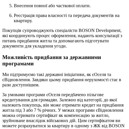
Внесення повної або часткової оплати.
Реєстрація права власності та передача документів на
квартиру.
Покупців супроводжують спеціалісти BOSON Development,
які координують процес оформлення, надають консультації з
питань придбання житла та допомагають підготувати
документи для укладення угоди.
Можливість придбання за державними
програмами
Ми підтримуємо такі державні ініціативи, як єОселя та
єВідновлення. Завдяки цьому придбання нерухомості стає в
рази доступнішим.
За умовами програми єОселя передбачено пільгове
кредитування для громадян. Залежно від категорії, до якої
належить покупець, він може отримати кредит на придбання
житла під 3 або 7 % річних. У межах програми єВідновлення
можна отримати сертифікат як компенсацію за житло,
зруйноване внаслідок військових дій. Цим сертифікатом ви
можете розрахуватися за квартиру в одному з ЖК від BOSON