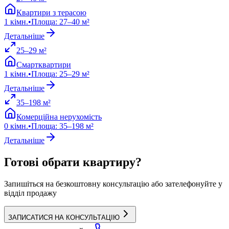
Квартири з терасою
1
кімн.
•
Площа
:
27
–
40
м²
Детальніше
25
–
29
м²
Смартквартири
1
кімн.
•
Площа
:
25
–
29
м²
Детальніше
35
–
198
м²
Комерційна нерухомість
0
кімн.
•
Площа
:
35
–
198
м²
Детальніше
Готові обрати квартиру?
Запишіться на безкоштовну консультацію або зателефонуйте у
відділ продажу
ЗАПИСАТИСЯ НА КОНСУЛЬТАЦІЮ