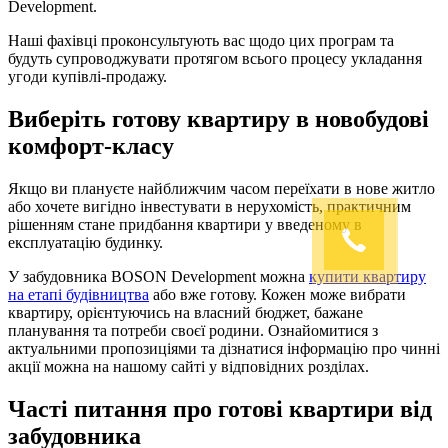
Development.
Наші фахівці проконсультують вас щодо цих програм та
будуть супроводжувати протягом всього процесу укладання
угоди купівлі-продажу.
Виберіть готову квартиру в новобудові
комфорт-класу
Якщо ви плануєте найближчим часом переїхати в нове житло
або хочете вигідно інвестувати в нерухомість, практичним
рішенням стане придбання квартири у введеному в
експлуатацію будинку.
У забудовника BOSON Development можна
купити квартиру
на етапі будівництва
або вже готову. Кожен може вибрати
квартиру, орієнтуючись на власний бюджет, бажане
планування та потреби своєї родини. Ознайомитися з
актуальними пропозиціями та дізнатися інформацію про чинні
акції можна на нашому сайті у відповідних розділах.
Часті питання про готові квартири від
забудовника