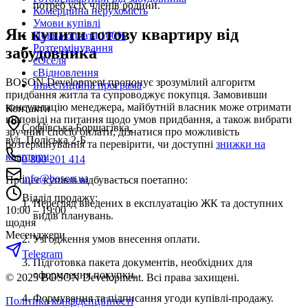
потреб усіх членів родини.
Комерційна нерухомість
Умови купівлі
Як купити готову квартиру від
Повна оплата 100%
Розтермінування
забудовника
єОселя
єВідновлення
BOSON Development пропонує зрозумілий алгоритм
Інвестиційна програма
придбання житла та супроводжує покупця. Замовивши
консультацію менеджера, майбутній власник може отримати
Контакти
відповіді на питання щодо умов придбання, а також вибрати
Софіївська Борщагівка,
зручний спосіб оплати, дізнатися про можливість
вул. Поліська 2-Б
розтермінування та перевірити, чи доступні
знижки на
квартири
.
0 800 201 414
info@boson.ua
Процес купівлі відбувається поетапно:
Відділ продажу
:
Перегляд введених в експлуатацію ЖК та доступних
10:00 – 19:00
видів планувань.
щодня
Месенджери
Узгодження умов внесення оплати.
Telegram
Підготовка пакета документів, необхідних для
оформлення покупки.
© 2025 BOSON Development. Всі права захищені.
Формування та підписання угоди купівлі-продажу.
Політика конфіденційності