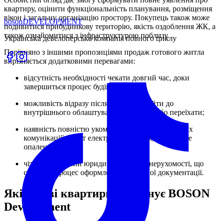
квартиру, оцінити функціональність планування, розміщення
вікон і загальну організацію простору. Покупець також може
boson
DEVELOPMENT
подивитися прибудинкову територію, якість оздоблення ЖК, а
також ознайомитися з інфраструктурою поблизу.
Українська девелоперська компанія повного циклу
Порівняно з іншими пропозиціями продаж готового житла
вирізняється додатковими перевагами:
відсутність необхідності чекати довгий час, доки
завершиться процес будівництва;
можливість відразу після купівлі перейти до
внутрішнього облаштування квартири або переїхати;
наявність повністю укомплектованих інженерних
комунікацій, як-от електропостачання, автономне
опалення тощо;
чітко визначений юридичний статус нерухомості, що
спрощує процес оформлення потрібної документації.
Які готові квартири пропонує BOSON
Development