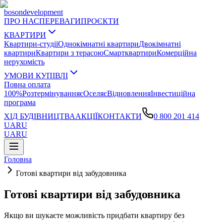
boson
development
ПРО НАС
ПЕРЕВАГИ
ПРОЄКТИ
КВАРТИРИ
Квартири-студії
Однокімнатні квартири
Двокімнатні
квартири
Квартири з терасою
Смартквартири
Комерційна
нерухомість
УМОВИ КУПІВЛІ
Повна оплата
100%
Розтермінування
єОселя
єВідновлення
Інвестиційна
програма
ХІД БУДІВНИЦТВА
АКЦІЇ
КОНТАКТИ
0 800 201 414
UA
RU
UA
RU
Головна
Готові квартири від забудовника
Готові квартири від забудовника
Якщо ви шукаєте можливість придбати квартиру без