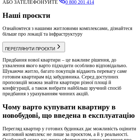
АБО ЗАТЕЛЕФОНУЙТЕ
0 800 201 414
Наші проєкти
Ознайомтеся з нашими житловими комплексами, дізнайтеся
більше про локації та інфраструктуру
ПЕРЕГЛЯНУТИ ПРОЄКТИ
Придбання нової квартири – це важливе рішення, до
ухвалення якого варто підходити особливо відповідально.
Шукаючи житло, багато покупців віддають перевагу саме
готовим квартирам від забудовника. Серед доступних
пропозицій можна знайти квартири різної площі й
конфігурації, а також вибрати найбільш зручний спосіб
придбання з урахуванням чинних акцій.
Чому варто купувати квартиру в
новобудові, що введена в експлуатацію
Перегляд квартир у готових будинках дає можливість оцінити
житловий комплекс не лише за проєктом, а й у реальності.
Особистий огляд дає змогу сформувати повне уявлення про