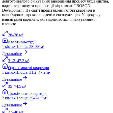
довготривалого очікування завершення процесу будівництва,
варто переглянути пропозиції від компанії BOSON
Development. На сайті представлені готові квартири в
новобудовах, що вже введені в експлуатацію. У продажу
наявні різні варіанти, які відрізняються плануванням і
площею.
28
–
38
м²
Квартири-студії
1
кімн.
•
Площа
:
28
–
38
м²
Детальніше
31.2
–
47.2
м²
Однокімнатні квартири
1
кімн.
•
Площа
:
31.2
–
47.2
м²
Детальніше
35
–
74.5
м²
Двокімнатні квартири
2
кімн.
•
Площа
:
35
–
74.5
м²
Детальніше
27
–
40
м²