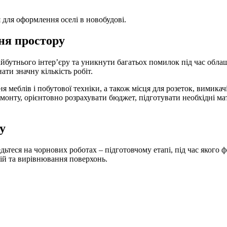
 для оформлення оселі в новобудові.
ня простору
бутнього інтер’єру та уникнути багатьох помилок під час обла
ати значну кількість робіт.
 меблів і побутової техніки, а також місця для розеток, вимика
емонту, орієнтовно розрахувати бюджет, підготувати необхідні м
ту
едьтеся на чорнових роботах – підготовчому етапі, під час яког
ій та вирівнювання поверхонь.