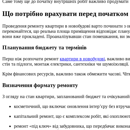
Саме тому ще до початку внутрішніх робіт важливо продумати п
Що потрібно врахувати перед початком 
Проведення ремонту квартири в новобудові варто починати з о
переконайтеся, що реальна площа приміщення відповідає плану.
вони вже прокладені. Проаналізувавши стан помешкання, ви змо
Планування бюджету та термінів
Перш ніж розпочати ремонт
квартири в новобудові
, важливо в
стін та підлоги, монтаж електрики, сантехніки чи шумоізоляції
Крім фінансових ресурсів, важливо також обмежити часові. Чі
Визначення формату ремонту
З огляду на стан квартири, запланований бюджет та очікуваний
косметичний, що включає оновлення інтер’єру без втруча
капітальний ремонт, що є комплексом робіт, які охоплюю
ремонт «під ключ» від забудовника, що передбачає викон