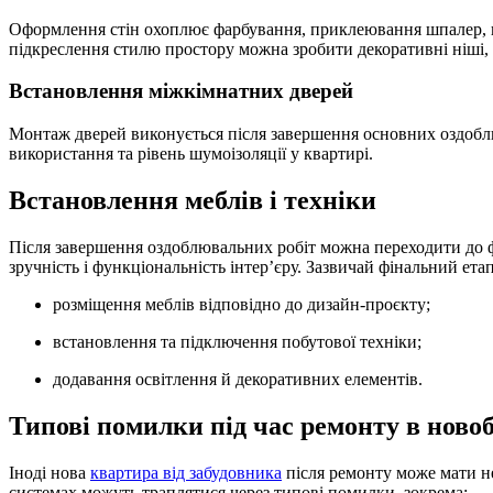
Оформлення стін охоплює фарбування, приклеювання шпалер, на
підкреслення стилю простору можна зробити декоративні ніші, 
Встановлення міжкімнатних дверей
Монтаж дверей виконується після завершення основних оздоблюв
використання та рівень шумоізоляції у квартирі.
Встановлення меблів і техніки
Після завершення оздоблювальних робіт можна переходити до ф
зручність і функціональність інтер’єру. Зазвичай фінальний ета
розміщення меблів відповідно до дизайн-проєкту;
встановлення та підключення побутової техніки;
додавання освітлення й декоративних елементів.
Типові помилки під час ремонту в ново
Іноді нова
квартира від забудовника
після ремонту може мати н
системах можуть траплятися через типові помилки, зокрема: