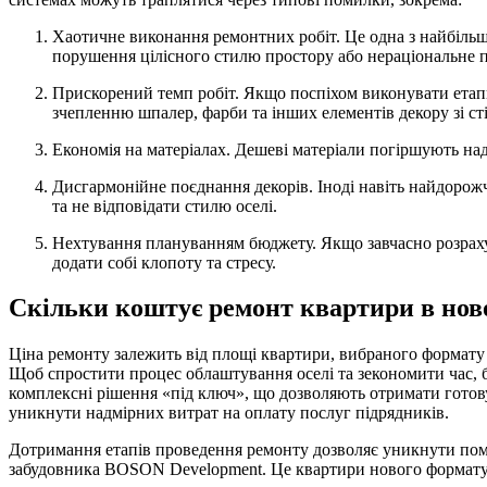
Хаотичне виконання ремонтних робіт. Це одна з найбіль
порушення цілісного стилю простору або нераціональне 
Прискорений темп робіт. Якщо поспіхом виконувати етап
зчепленню шпалер, фарби та інших елементів декору зі с
Економія на матеріалах. Дешеві матеріали погіршують над
Дисгармонійне поєднання декорів. Іноді навіть найдорожч
та не відповідати стилю оселі.
Нехтування плануванням бюджету. Якщо завчасно розрахува
додати собі клопоту та стресу.
Скільки коштує ремонт квартири в нов
Ціна ремонту залежить від площі квартири, вибраного формату р
Щоб спростити процес облаштування оселі та зекономити час, б
комплексні рішення «під ключ», що дозволяють отримати готов
уникнути надмірних витрат на оплату послуг підрядників.
Дотримання етапів проведення ремонту дозволяє уникнути поми
забудовника BOSON Development. Це квартири нового формату, 