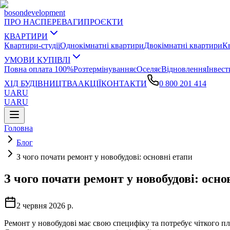
boson
development
ПРО НАС
ПЕРЕВАГИ
ПРОЄКТИ
КВАРТИРИ
Квартири-студії
Однокімнатні квартири
Двокімнатні квартири
К
УМОВИ КУПІВЛІ
Повна оплата 100%
Розтермінування
єОселя
єВідновлення
Інвест
ХІД БУДІВНИЦТВА
АКЦІЇ
КОНТАКТИ
0 800 201 414
UA
RU
UA
RU
Головна
Блог
З чого почати ремонт у новобудові: основні етапи
З чого почати ремонт у новобудові: осно
2 червня 2026 р.
Ремонт у новобудові має свою специфіку та потребує чіткого пл