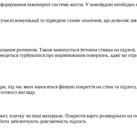
 формування інженерної системи житла. У новобудові необхідно 
учасні комунікації та підведене газове опалення, що дозволяє 
іальним розчином. Також виконується бетонна стяжка на підлозі
ведеться турбуватися про вирівнювання поверхонь, адже ви отр
и
, під час яких наносяться фінішні покриття на стіни та підлогу
готового вигляду.
ркет, плитку чи інші матеріали. Покриття варто розміщувати на
оботи забезпечують довговічність підлоги.