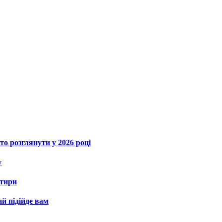
то розглянути у 2026 році
у
ртири
ий підійде вам