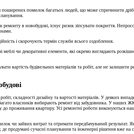
ш поширених помилок багатьох людей, що може спричинити дрібн
планування.
и ремонту в новобудові, існує ризик зіпсувати покриття. Непро
тінами.
ійність і скорочують термін служби всього оздоблення.
і меблі чи декоративні елементи, які окремо виглядають розкішн
ти вартість будівельних матеріалів та робіт, але не залишити 
обудові
обіт, складності дизайну та вартості матеріалів. У деяких випа
агато власників вибирають ремонт від забудовника. У наших ЖК 
у до проживання квартиру. Усі ремонтні роботи виконуються на
лок чи зайвих витрат та отримати передбачуваний результат. Як
де продумані сучасні планування та інженерні рішення вже на 