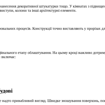
несення декоративної штукатурки тощо. У кімнатах з підвищени
виступи, колони та інші архітектурні елементи.
альних процесів. Конструкції точно виставляють у прорізах для
інального етапу облаштування. На цьому кроці важливо дотриму
п включає:
будові
е надто привабливий вигляд. Швидке зношування поверхонь, по