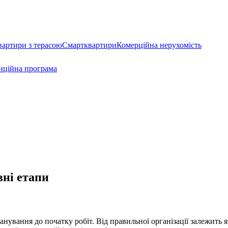
вартири з терасою
Смартквартири
Комерційна нерухомість
иційна програма
вні етапи
анування до початку робіт. Від правильної організації залежить 