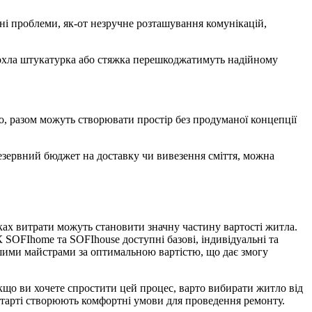
і проблеми, як-от незручне розташування комунікацій,
сохла штукатурка або стяжка перешкоджатимуть надійному
о, разом можуть створювати простір без продуманої концепції
резервний бюджет на доставку чи вивезення сміття, можна
дках витрати можуть становити значну частину вартості житла.
SOFIhome та SOFIhouse доступні базові, індивідуальні та
шими майстрами за оптимальною вартістю, що дає змогу
що ви хочете спростити цей процес, варто вибирати житло від
старті створюють комфортні умови для проведення ремонту.