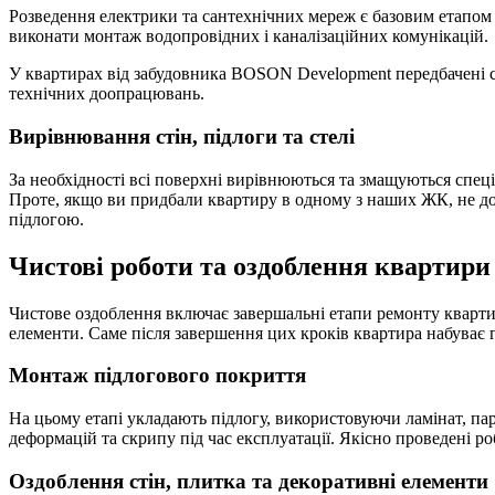
Розведення електрики та сантехнічних мереж є базовим етапом
виконати монтаж водопровідних і каналізаційних комунікацій.
У квартирах від забудовника BOSON Development передбачені с
технічних доопрацювань.
Вирівнювання стін, підлоги та стелі
За необхідності всі поверхні вирівнюються та змащуються спец
Проте, якщо ви придбали квартиру в одному з наших ЖК, не до
підлогою.
Чистові роботи та оздоблення квартир
Чистове оздоблення включає завершальні етапи ремонту квартири
елементи. Саме після завершення цих кроків квартира набуває 
Монтаж підлогового покриття
На цьому етапі укладають підлогу, використовуючи ламінат, па
деформацій та скрипу під час експлуатації. Якісно проведені р
Оздоблення стін, плитка та декоративні елементи