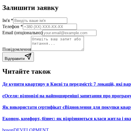
Залишити заявку
Ім'я *
Телефон *
Email (опціонально)
Повідомлення
Відправити
Читайте також
Де купити квартиру в Києві та передмісті: 7 локацій, які вар
єОселя: відповіді на найпоширеніші запитання про програм
Як використати сертифікат єВідновлення для покупки ква
Економ, комфорт, бізнес: як відрізняються класи житла і як
boson
DEVELOPMENT