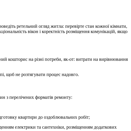
ведіть ретельний огляд житла: перевірте стан кожної кімнати,
ціональність вікон і коректність розміщення комунікацій, якщо
ий кошторис на різні потреби, як-от: витрати на вирівнювання
і, щоб не розтягувати процес надовго.
дин з перелічених форматів ремонту:
ідготовку квартири до оздоблювальних робіт;
еденням електрики та сантехніки, розміщенням додаткових