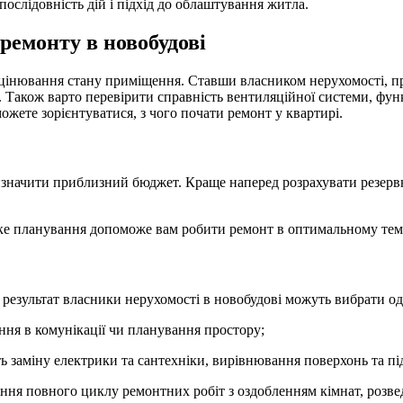
ослідовність дій і підхід до облаштування житла.
ремонту в новобудові
цінювання стану приміщення. Ставши власником нерухомості, про
 Також варто перевірити справність вентиляційної системи, функ
жете зорієнтуватися, з чого почати ремонт у квартирі.
изначити приблизний бюджет. Краще наперед розрахувати резервн
.
тке планування допоможе вам робити ремонт в оптимальному темп
 результат власники нерухомості в новобудові можуть вибрати о
ння в комунікації чи планування простору;
ть заміну електрики та сантехніки, вирівнювання поверхонь та п
ання повного циклу ремонтних робіт з оздобленням кімнат, розв